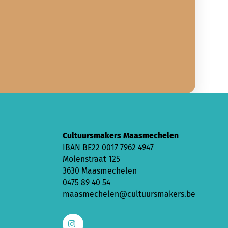
Cultuursmakers Maasmechelen
IBAN
BE22 0017 7962 4947
Molenstraat 125
3630 Maasmechelen
0475 89 40 54
maasmechelen@cultuursmakers.be