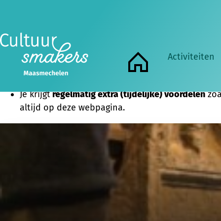
De voordelen van onze Cultuursmakers-pas op een rijtj
Je maakt
deel uit van een groep
enthousiaste cult
Je kan aan
alle activiteiten
van alle Cultuursmak
op de agenda.
Activiteiten
Je krijgt minstens 4 keer per jaar onze nieuwsbri
Home
Je krijgt mooie kortingen bij onze partners
muse
Je krijgt
regelmatig extra (tijdelijke) voordelen
zoa
altijd op deze webpagina.