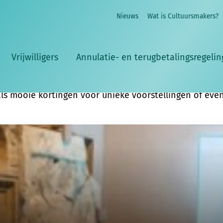
e:
Nieuws
Wat is Cultuursmakers?
uurliefhebbers waarmee je samen van cultuur kunt gen
ers-groepen deelnemen
aan ledenprijs
. Jaarlijks staan
Vrijwilligers
Annulatie- en terugbetalingsregelin
ef, boordevol
culturele inspiratie
uit jouw provincie, in 
a
,
mobiliteit
en
lees&luister.
ls mooie kortingen voor unieke voorstellingen of even