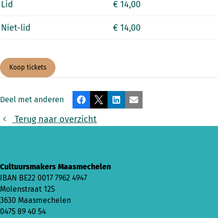
Lid
€ 14,00
Niet-lid
€ 14,00
Koop tickets
Deel met anderen
Facebook
X
LinkedIn
E-mail
Terug naar overzicht
Cultuursmakers Maasmechelen
IBAN
BE22 0017 7962 4947
Molenstraat 125
3630 Maasmechelen
0475 89 40 54