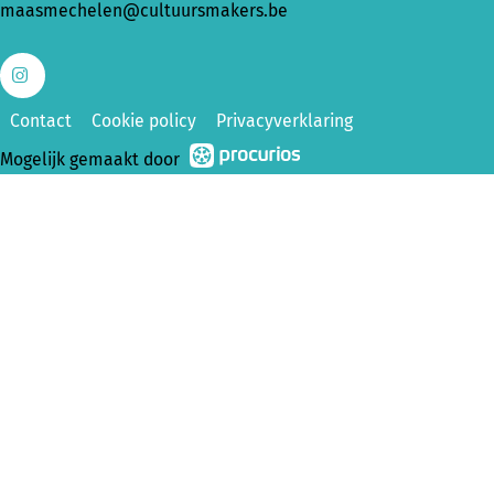
maasmechelen@cultuursmakers.be
Ga
Contact
Cookie policy
Privacyverklaring
naar
Mogelijk gemaakt door
Instagram